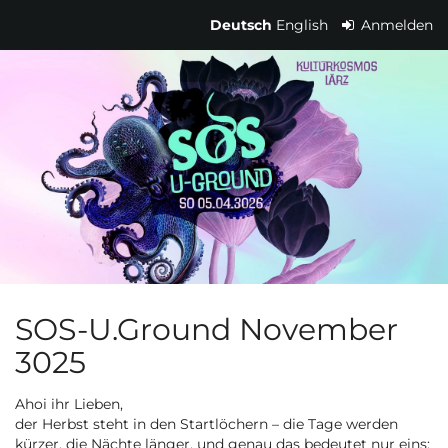
Zum
Deutsch
English
Anmelden
Haupt-
Bus-
Inhalt
springen
Shuttle
SOS
U.GROUND
SOS-U.Ground November
3025
Ahoi ihr Lieben,
der Herbst steht in den Startlöchern – die Tage werden
kürzer, die Nächte länger, und genau das bedeutet nur eins: